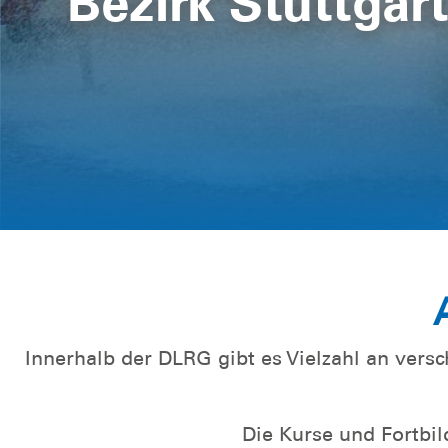
Bezirk Stuttgar
Neubau Rettun
Weitere Informationen
Innerhalb der DLRG gibt es Vielzahl an ve
Die Kurse und Fortbi