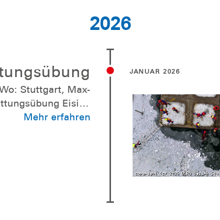
2026
ttungsübung
JANUAR 2026
Wo: Stuttgart, Max-
ungsübung Eisige
erfekte Bedingungen
Mehr erfahren
ttungsübung am Max-
ast zu dick war, um
wir den Tag intensiv
n zur Selbstrettung
rsonen aus dem Eis.
Sicherheit im Fokus
n lebensgefährlich!