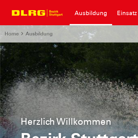
Ausbildung
Einsatz
Home
Ausbildung
Herzlich Willkommen
Informationen zum Neubau