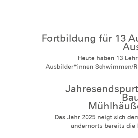
Ein spannender und lehrrei
Einsatzkräfte – und ein wichti
Fortbildung für 13 A
Au
Heute haben 13 Lehr
Ausbilder*innen Schwimmen/
an einer Fortbildung für ihr
teilgenommen. Wir haben uns
Jahresendspurt
den Schnorchelabzeichen, Präven
Bau
Gewalt und neue
Mühlhäuße
Rettungsschwimm-Ausbildung be
Das Jahr 2025 neigt sich d
Hallenbad wurde das neue Wiss
andernorts bereits die 
direkt fleißig geübt! Danke an die OG Süd-West
Weihnachtsmärkten, Pun
Plieningen für die herzliche Gastfreu