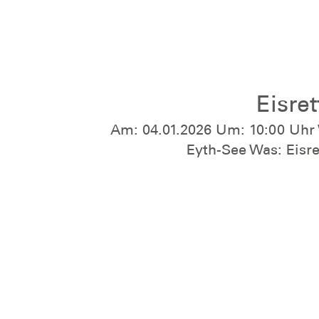
Eisre
Am: 04.01.2026 Um: 10:00 Uhr 
Eyth-See Was: Eisrett
Temperaturen, starkes Eis – p
für unsere diesjährige Eisre
Eyth-See! Auch wenn das Eis f
realistisch einzubrechen, haben 
genutzt: Geübt wurden Technike
und zur Rettung verunfallter Pe
Neben der Praxis stand auch die 
– denn zugefrorene Seen bleibe