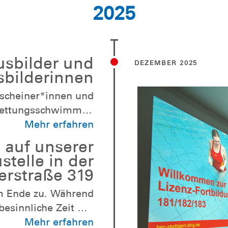
cher Tag für unsere
2025
ger Beitrag für mehr
Sicherheit auf und am Wasser. ...
usbilder und
DEZEMBER 2025
sbilderinnen
scheiner*innen und
Rettungsschwimmen
e Lizenzverlängerung
Mehr erfahren
 unter anderem mit
 auf unserer
tion sexualisierter
stelle in der
n Vorgaben für die
rstraße 319
schäftigt. Auch im
em Ende zu. Während
en zum Schnorcheln
besinnliche Zeit mit
sch und Geschenken
Mehr erfahren
ndschaft. Fotos: