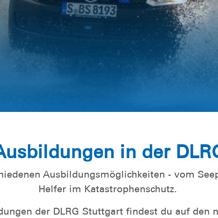
t
gszentrum
Ausbildungen in der DLR
rschiedenen Ausbildungsmöglichkeiten - vom S
Helfer im Katastrophenschutz.
ldungen der DLRG Stuttgart findest du auf den 