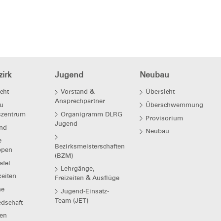
irk
Jugend
Neubau
cht
Vorstand &
Übersicht
Ansprechpartner
u
Überschwemmung
szentrum
Organigramm DLRG
Provisorium
Jugend
nd
Neubau
e
Bezirksmeisterschaften
ppen
(BZM)
afel
Lehrgänge,
eiten
Freizeiten & Ausflüge
ne
Jugend-Einsatz-
Team (JET)
edschaft
en