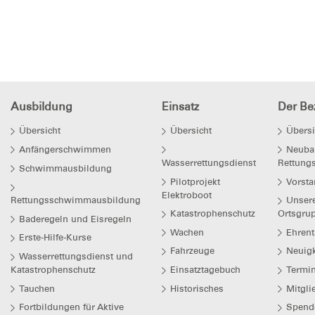
Ausbildung
Einsatz
Der Bez
Übersicht
Übersicht
Übersi
Anfängerschwimmen
Neuba
Wasserrettungsdienst
Rettung
Schwimmausbildung
Pilotprojekt
Vorsta
Elektroboot
Rettungsschwimmausbildung
Unser
Katastrophenschutz
Ortsgru
Baderegeln und Eisregeln
Wachen
Ehrent
Erste-Hilfe-Kurse
Fahrzeuge
Neuigk
Wasserrettungsdienst und
Katastrophenschutz
Einsatztagebuch
Termi
Tauchen
Historisches
Mitgli
Fortbildungen für Aktive
Spend