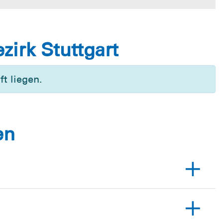
irk Stuttgart
t liegen.
en