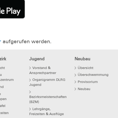
r
aufgerufen werden.
irk
Jugend
Neubau
cht
Vorstand &
Übersicht
Ansprechpartner
u
Überschwemmung
szentrum
Organigramm DLRG
Provisorium
Jugend
nd
Neubau
e
Bezirksmeisterschaften
ppen
(BZM)
afel
Lehrgänge,
eiten
Freizeiten & Ausflüge