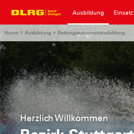
Ausbildung
Einsatz
Home
Ausbildung
Rettungsschwimmausbildung
Herzlich Willkommen
Informationen zum Neubau