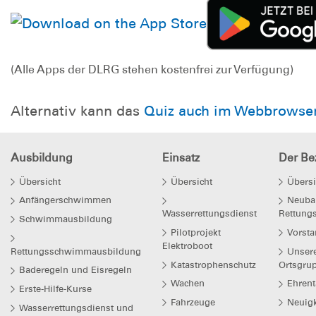
(Alle Apps der DLRG stehen kostenfrei zur Verfügung)
Alternativ kann das
Quiz auch im Webbrowse
Ausbildung
Einsatz
Der Bez
Übersicht
Übersicht
Übersi
Anfängerschwimmen
Neuba
Wasserrettungsdienst
Rettung
Schwimmausbildung
Pilotprojekt
Vorsta
Elektroboot
Rettungsschwimmausbildung
Unser
Katastrophenschutz
Ortsgru
Baderegeln und Eisregeln
Wachen
Ehrent
Erste-Hilfe-Kurse
Fahrzeuge
Neuigk
Wasserrettungsdienst und