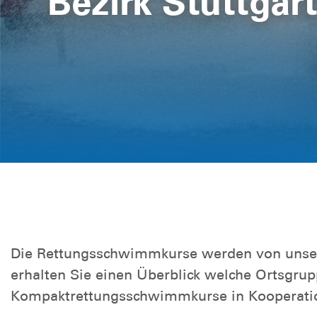
Bezirk Stuttgar
Neubau Rettun
Weitere Informationen
Die Rettungsschwimmkurse werden von unseren
erhalten Sie einen Überblick welche Ortsgrup
Kompaktrettungsschwimmkurse in Kooperatio