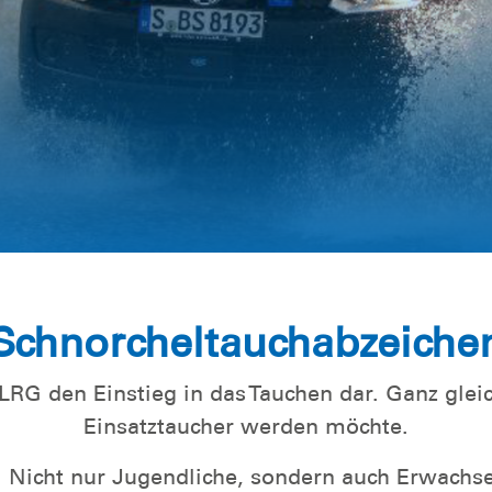
t
gszentrum
Schnorcheltauchabzeiche
LRG den Einstieg in das Tauchen dar. Ganz glei
Einsatztaucher werden möchte.
. Nicht nur Jugendliche, sondern auch Erwachs