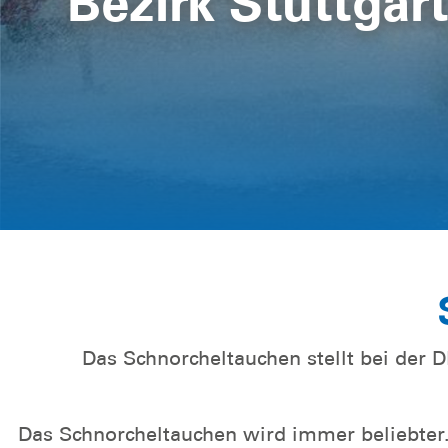
Bezirk Stuttgar
Neubau Rettun
Weitere Informationen
Das Schnorcheltauchen stellt bei der D
Das Schnorcheltauchen wird immer beliebter