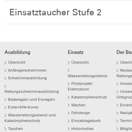
Einsatztaucher Stufe 2
Ausbildung
Einsatz
Der Bez
Übersicht
Übersicht
Übersi
Anfängerschwimmen
Neuba
Wasserrettungsdienst
Rettung
Schwimmausbildung
Pilotprojekt
Vorsta
Elektroboot
Rettungsschwimmausbildung
Unser
Katastrophenschutz
Ortsgru
Baderegeln und Eisregeln
Wachen
Ehrent
Erste-Hilfe-Kurse
Fahrzeuge
Neuigk
Wasserrettungsdienst und
Katastrophenschutz
Einsatztagebuch
Termi
Tauchen
Historisches
Mitgli