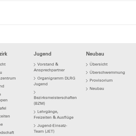
irk
Jugend
Neubau
cht
Vorstand &
Übersicht
Ansprechpartner
u
Überschwemmung
szentrum
Organigramm DLRG
Provisorium
Jugend
nd
Neubau
e
Bezirksmeisterschaften
ppen
(BZM)
afel
Lehrgänge,
eiten
Freizeiten & Ausflüge
ne
Jugend-Einsatz-
Team (JET)
edschaft