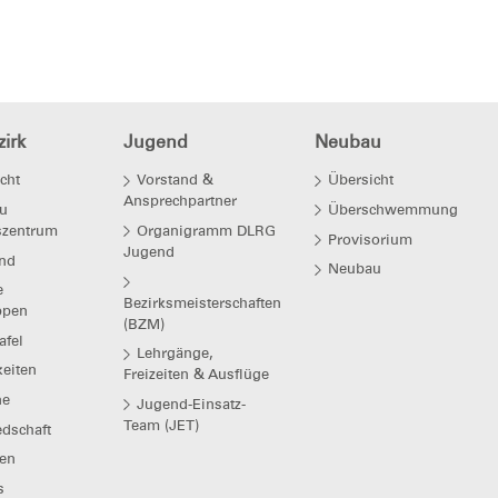
irk
Jugend
Neubau
cht
Vorstand &
Übersicht
Ansprechpartner
u
Überschwemmung
szentrum
Organigramm DLRG
Provisorium
Jugend
nd
Neubau
e
Bezirksmeisterschaften
ppen
(BZM)
afel
Lehrgänge,
eiten
Freizeiten & Ausflüge
ne
Jugend-Einsatz-
Team (JET)
edschaft
en
s