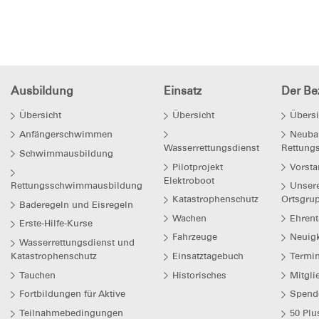
Ausbildung
Einsatz
Der Bez
Übersicht
Übersicht
Übersi
Anfängerschwimmen
Neuba
Wasserrettungsdienst
Rettung
Schwimmausbildung
Pilotprojekt
Vorsta
Elektroboot
Rettungsschwimmausbildung
Unser
Katastrophenschutz
Ortsgru
Baderegeln und Eisregeln
Wachen
Ehrent
Erste-Hilfe-Kurse
Fahrzeuge
Neuigk
Wasserrettungsdienst und
Katastrophenschutz
Einsatztagebuch
Termi
Tauchen
Historisches
Mitgli
Fortbildungen für Aktive
Spend
Teilnahmebedingungen
50 Plu