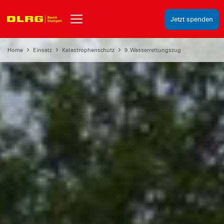
Jetzt spenden
Home
Einsatz
Katastrophenschutz
9. Wasserrettungszug