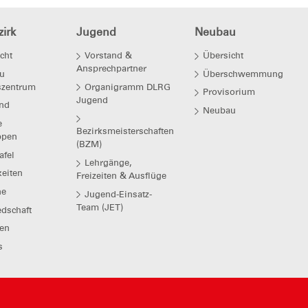
irk
Jugend
Neubau
cht
Vorstand &
Übersicht
Ansprechpartner
u
Überschwemmung
szentrum
Organigramm DLRG
Provisorium
Jugend
nd
Neubau
e
Bezirksmeisterschaften
ppen
(BZM)
afel
Lehrgänge,
eiten
Freizeiten & Ausflüge
ne
Jugend-Einsatz-
Team (JET)
edschaft
en
s