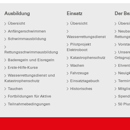
Ausbildung
Einsatz
Der Bez
Übersicht
Übersicht
Übersi
Anfängerschwimmen
Neuba
Wasserrettungsdienst
Rettung
Schwimmausbildung
Pilotprojekt
Vorsta
Elektroboot
Rettungsschwimmausbildung
Unser
Katastrophenschutz
Ortsgru
Baderegeln und Eisregeln
Wachen
Ehrent
Erste-Hilfe-Kurse
Fahrzeuge
Neuigk
Wasserrettungsdienst und
Katastrophenschutz
Einsatztagebuch
Termi
Tauchen
Historisches
Mitgli
Fortbildungen für Aktive
Spend
Teilnahmebedingungen
50 Plu