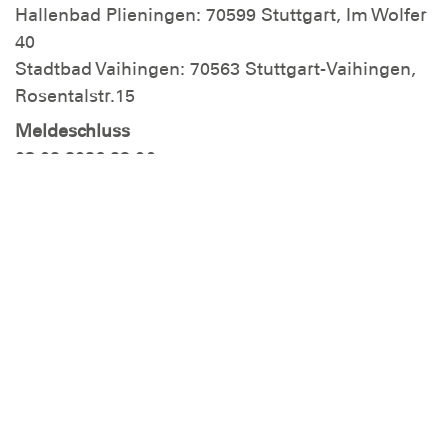
Hallenbad Plieningen: 70599 Stuttgart, Im Wolfer
40
Stadtbad Vaihingen: 70563 Stuttgart-Vaihingen,
Rosentalstr.15
Meldeschluss
08.02.2026 23:00
Teilnehmerzahl
Minimal: 7
Maximal: 16
Teilnehmerkreis
DLRG Mitglieder und Nicht-DLRG-Mitglieder sind
teilnahmeberechtigt
Gebühren
150,00 € für Teilnahmegebühr