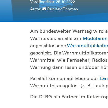
Veröffentlicht: 25.10.2022
Autor:
Ruhland Thomas
Am bundesweiten Warntag wird ab
Warntextes an alle am
Modularen
angeschlossene
Warnmultiplikato
geschickt. Die Warnmultiplikatore
Warnmittel wie Fernseher, Radios
Warnung dann lesen und/oder hör
Parallel können auf Ebene der
Län
Warnmittel ausgelöst (z. B. Laut
Die DLRG als Partner im Katastrop