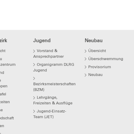
irk
Jugend
Neubau
cht
Vorstand &
Übersicht
Ansprechpartner
u
Überschwemmung
szentrum
Organigramm DLRG
Provisorium
Jugend
nd
Neubau
e
Bezirksmeisterschaften
ppen
(BZM)
afel
Lehrgänge,
eiten
Freizeiten & Ausflüge
ne
Jugend-Einsatz-
Team (JET)
edschaft
en
s