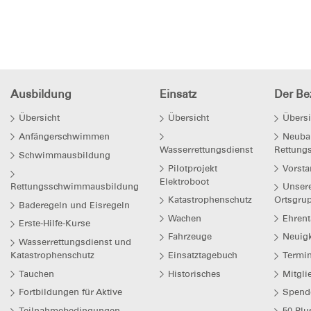
Ausbildung
Einsatz
Der Bez
Übersicht
Übersicht
Übersi
Anfängerschwimmen
Neuba
Wasserrettungsdienst
Rettung
Schwimmausbildung
Pilotprojekt
Vorsta
Elektroboot
Rettungsschwimmausbildung
Unser
Katastrophenschutz
Ortsgru
Baderegeln und Eisregeln
Wachen
Ehrent
Erste-Hilfe-Kurse
Fahrzeuge
Neuigk
Wasserrettungsdienst und
Katastrophenschutz
Einsatztagebuch
Termi
Tauchen
Historisches
Mitgli
Fortbildungen für Aktive
Spend
Teilnahmebedingungen
50 Plu