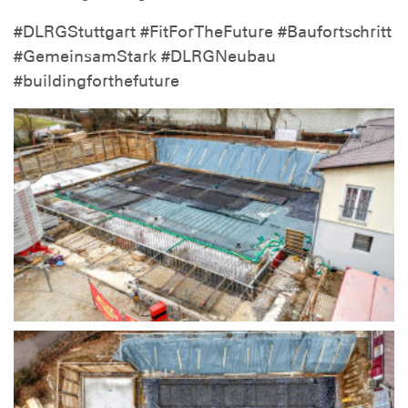
#DLRGStuttgart #FitForTheFuture #Baufortschritt
#GemeinsamStark #DLRGNeubau
#buildingforthefuture