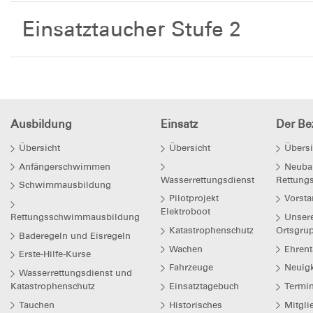
Einsatztaucher Stufe 2
Ausbildung
Einsatz
Der Bez
Übersicht
Übersicht
Übersi
Anfängerschwimmen
Neuba
Wasserrettungsdienst
Rettung
Schwimmausbildung
Pilotprojekt
Vorsta
Elektroboot
Rettungsschwimmausbildung
Unser
Katastrophenschutz
Ortsgru
Baderegeln und Eisregeln
Wachen
Ehrent
Erste-Hilfe-Kurse
Fahrzeuge
Neuigk
Wasserrettungsdienst und
Katastrophenschutz
Einsatztagebuch
Termi
Tauchen
Historisches
Mitgli