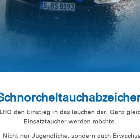
t
gszentrum
Schnorcheltauchabzeiche
LRG den Einstieg in das Tauchen dar. Ganz glei
Einsatztaucher werden möchte.
. Nicht nur Jugendliche, sondern auch Erwachs