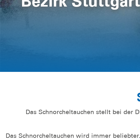
Bezirk Stuttgar
Neubau Rettun
Weitere Informationen
Das Schnorcheltauchen stellt bei der D
Das Schnorcheltauchen wird immer beliebter