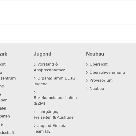
irk
Jugend
Neubau
cht
Vorstand &
Übersicht
Ansprechpartner
u
Überschwemmung
szentrum
Organigramm DLRG
Provisorium
Jugend
nd
Neubau
e
Bezirksmeisterschaften
ppen
(BZM)
afel
Lehrgänge,
eiten
Freizeiten & Ausflüge
ne
Jugend-Einsatz-
Team (JET)
edschaft