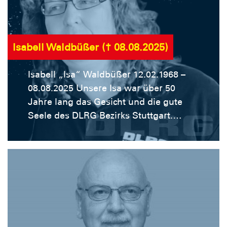
Isabell Waldbüßer († 08.08.2025)
Isabell „Isa“ Waldbüßer 12.02.1968 –
08.08.2025 Unsere Isa war über 50
Jahre lang das Gesicht und die gute
Seele des DLRG Bezirks Stuttgart.
Seit sie 1974 zu uns kam, hat sie
unseren Bezirk geprägt wie kaum
jemand sonst. Sie war eine
Kameradin, die nicht viel Aufhebens
gemacht, sondern dort angepackt hat,
wo Hilfe gebraucht wurde – immer
verlässlich, immer mit Herzblut. Über
drei Jahrzehnte lang war Isa eine