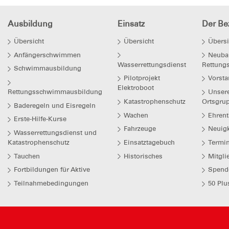
Ausbildung
Einsatz
Der Bez
Übersicht
Übersicht
Übersi
Anfängerschwimmen
Neuba
Wasserrettungsdienst
Rettung
Schwimmausbildung
Pilotprojekt
Vorsta
Elektroboot
Rettungsschwimmausbildung
Unser
Katastrophenschutz
Ortsgru
Baderegeln und Eisregeln
Wachen
Ehrent
Erste-Hilfe-Kurse
Fahrzeuge
Neuigk
Wasserrettungsdienst und
Katastrophenschutz
Einsatztagebuch
Termi
Tauchen
Historisches
Mitgli
Fortbildungen für Aktive
Spend
Teilnahmebedingungen
50 Plu