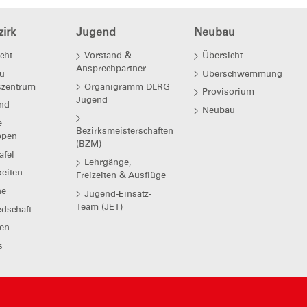
irk
Jugend
Neubau
cht
Vorstand &
Übersicht
Ansprechpartner
u
Überschwemmung
szentrum
Organigramm DLRG
Provisorium
Jugend
nd
Neubau
e
Bezirksmeisterschaften
ppen
(BZM)
afel
Lehrgänge,
eiten
Freizeiten & Ausflüge
ne
Jugend-Einsatz-
Team (JET)
edschaft
en
s