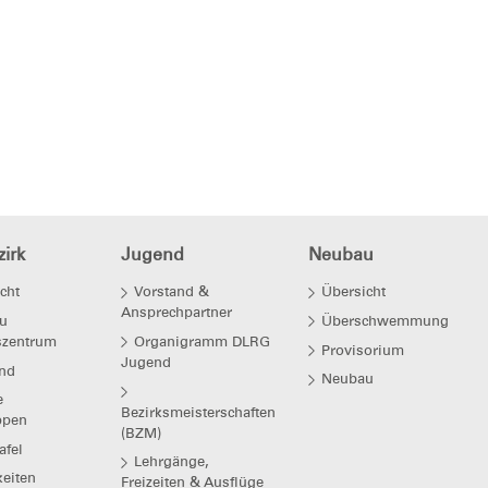
irk
Jugend
Neubau
cht
Vorstand &
Übersicht
Ansprechpartner
u
Überschwemmung
szentrum
Organigramm DLRG
Provisorium
Jugend
nd
Neubau
e
Bezirksmeisterschaften
ppen
(BZM)
afel
Lehrgänge,
eiten
Freizeiten & Ausflüge