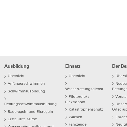
Ausbildung
Einsatz
Der Bez
Übersicht
Übersicht
Übersi
Anfängerschwimmen
Neuba
Wasserrettungsdienst
Rettung
Schwimmausbildung
Pilotprojekt
Vorsta
Elektroboot
Rettungsschwimmausbildung
Unser
Katastrophenschutz
Ortsgru
Baderegeln und Eisregeln
Wachen
Ehrent
Erste-Hilfe-Kurse
Fahrzeuge
Neuigk
Wasserrettungsdienst und